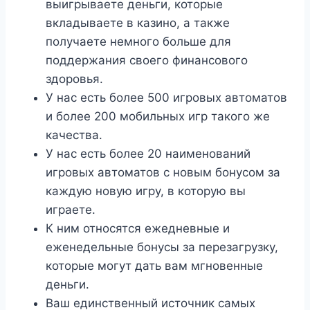
выигрываете деньги, которые
вкладываете в казино, а также
получаете немного больше для
поддержания своего финансового
здоровья.
У нас есть более 500 игровых автоматов
и более 200 мобильных игр такого же
качества.
У нас есть более 20 наименований
игровых автоматов с новым бонусом за
каждую новую игру, в которую вы
играете.
К ним относятся ежедневные и
еженедельные бонусы за перезагрузку,
которые могут дать вам мгновенные
деньги.
Ваш единственный источник самых