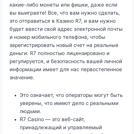
какие-либо монеты или фишки, даже если
вы выиграете! Все, что вам нужно сделать,
это отправиться в Казино R7, и вам нужно
будет ввести свой адрес электронной почты
и номер мобильного телефона, чтобы
зарегистрировать новый счет на реальные
деньги. R7 полностью лицензировано и
регулируется, и безопасность вашей личной
информации имеет для нас первостепенное
значение.
Это означает, что операторы могут быть
уверены, что имеют дело с реальными
людьми.
R7 Casino — это веб-сайт,
принадлежащий и управляемый