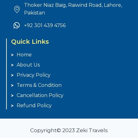
Thoker Niaz Baig, Raiwind Road, Lahore,
Pakistan
+92 301 439 4756
Quick Links
Home
About Us
Privacy Policy
Terms & Condition
Cancellation Policy
Refund Policy
Copyright© 2023 Zeki Travels