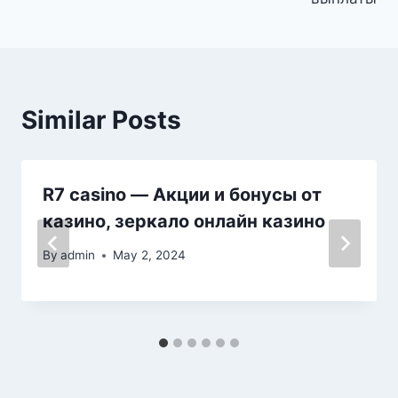
Similar Posts
R7 casino — Акции и бонусы от
казино, зеркало онлайн казино
By
admin
May 2, 2024