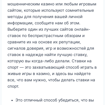
мошенническим казино или любым игровым
сайтом, которые используют сомнительные
методы для получения вашей личной
информации, сообщите нам об этом.
Выберите один из лучших сайтов онлайн-
ставок по беспристрастным обзорам и
сравните их на основе их репутации,
сигналов доверия, игр и возможностей для
ставок в надежде найти лучшую ставку,
которую вы когда-либо делали. Ставки на
спорт — это захватывающий способ играть в
живые игры в казино, и здесь вы найдете
все, что вам нужно, чтобы делать ставки на
спорт.
Это отличный способ убедиться, что вы