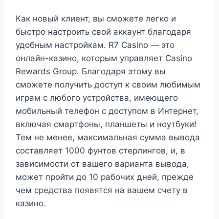
Как новый клиент, вы сможете легко и
быстро настроить свой аккаунт благодаря
удобным настройкам. R7 Casino — это
онлайн-казино, которым управляет Casino
Rewards Group. Благодаря этому вы
сможете получить доступ к своим любимым
играм с любого устройства, имеющего
мобильный телефон с доступом в Интернет,
включая смартфоны, планшеты и ноутбуки!
Тем не менее, максимальная сумма вывода
составляет 1000 фунтов стерлингов, и, в
зависимости от вашего варианта вывода,
может пройти до 10 рабочих дней, прежде
чем средства появятся на вашем счету в
казино.