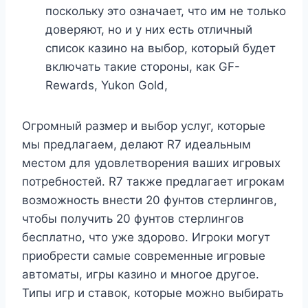
поскольку это означает, что им не только
доверяют, но и у них есть отличный
список казино на выбор, который будет
включать такие стороны, как GF-
Rewards, Yukon Gold,
Огромный размер и выбор услуг, которые
мы предлагаем, делают R7 идеальным
местом для удовлетворения ваших игровых
потребностей. R7 также предлагает игрокам
возможность внести 20 фунтов стерлингов,
чтобы получить 20 фунтов стерлингов
бесплатно, что уже здорово. Игроки могут
приобрести самые современные игровые
автоматы, игры казино и многое другое.
Типы игр и ставок, которые можно выбирать