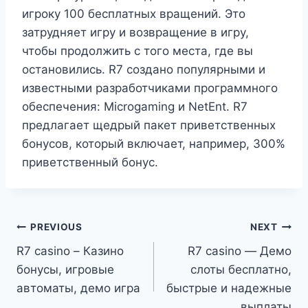
игроку 100 бесплатных вращений. Это
затрудняет игру и возвращение в игру,
чтобы продолжить с того места, где вы
остановились. R7 создано популярными и
известными разработчиками программного
обеспечения: Microgaming и NetEnt. R7
предлагает щедрый пакет приветственных
бонусов, который включает, например, 300%
приветственный бонус.
PREVIOUS
NEXT
R7 casino – Казино
R7 casino — Демо
бонусы, игровые
слоты бесплатно,
автоматы, демо игра
быстрые и надежные
выплаты