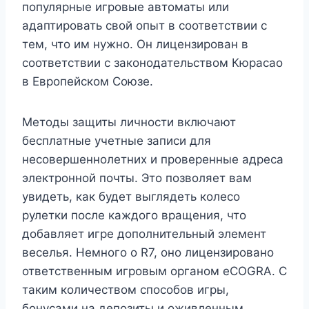
популярные игровые автоматы или
адаптировать свой опыт в соответствии с
тем, что им нужно. Он лицензирован в
соответствии с законодательством Кюрасао
в Европейском Союзе.
Методы защиты личности включают
бесплатные учетные записи для
несовершеннолетних и проверенные адреса
электронной почты. Это позволяет вам
увидеть, как будет выглядеть колесо
рулетки после каждого вращения, что
добавляет игре дополнительный элемент
веселья. Немного о R7, оно лицензировано
ответственным игровым органом eCOGRA. С
таким количеством способов игры,
бонусами на депозиты и оживленным