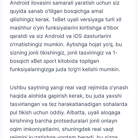
Android ilovasini samarali yaratish uchun siz
quyida sanab o’tilgan bosqichga amal
qilishingiz kerak. 1xBet uyali versiyaga turli xil
mashhur o’yin funksiyalarini kiritishga e’tibor
qaratdi va siz Android va iOS dasturlarini
o’rnatishingiz mumkin. Aytishga hojat yo’q, bu
sizning jonli tikishingiz, jonli tasviringiz va 1-
bosqich xBet sport kitobida topilgan
funksiyalaringizga juda to’g’ri kelishi mumkin.
Ushbu saytning yangi real vaqt rejimida o’ynash
haqida alohida gapirish kerak, bu juda yaxshi
tasvirlangan va tez harakatlanadigan sohalarda
pul tikish uchun oddiy. Albatta, uyali aloqaga
kirishning barcha protseduralari jonli onlayn
oqim imkoniyatlarini, shuningdek real vaqt
rejimini kuzatishga yordam beradi, bu sizga