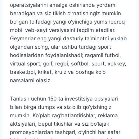
operatsiyalarini amalga oshirishda yordam
beradigan va siz tikish o’rnatishingiz mumkin
bo’lgan toifadagi yangi o’yinchiga yumshoqroq
mobil veb-sayt versiyasini taqdim etadilar.
Geymerlar eng yangi dasturiy ta’minotni yuklab
olgandan so’ng, ular ushbu turdagi sport
hodisalaridan foydalanishadi; raqamli futbol, ​​
virtual sport, golf, regbi, softbol, ​​sport, xokkey,
basketbol, ​​kriket, kruiz va boshqa ko’p
narsalarni olasiz.
Tanlash uchun 150 ta investitsiya opsiyalari
bilan birga dumps va siz olib qo’yishingiz
mumkin. Ko’plab rag’batlantirishlar, reklama
aktsiyalari, bepul tikishlar va siz bo’lajak
promosyonlardan tashqari, o’yinchi har safar