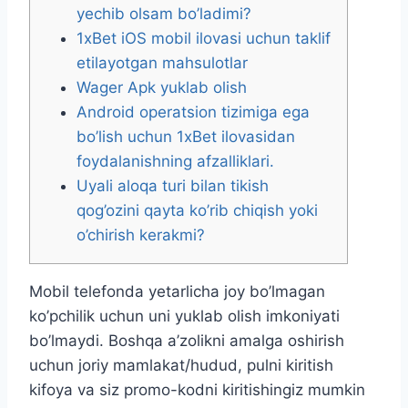
yechib olsam bo’ladimi?
1xBet iOS mobil ilovasi uchun taklif
etilayotgan mahsulotlar
Wager Apk yuklab olish
Android operatsion tizimiga ega
bo’lish uchun 1xBet ilovasidan
foydalanishning afzalliklari.
Uyali aloqa turi bilan tikish
qog’ozini qayta ko’rib chiqish yoki
o’chirish kerakmi?
Mobil telefonda yetarlicha joy bo’lmagan
ko’pchilik uchun uni yuklab olish imkoniyati
bo’lmaydi.
Boshqa a’zolikni amalga oshirish
uchun joriy mamlakat/hudud, pulni kiritish
kifoya va siz promo-kodni kiritishingiz mumkin