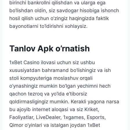
birinchi bankrollni qilishdan va ularga ega
bo’lishdan oldin, siz savdogar hisobiga ishonch
hosil qilish uchun o’zingiz haqingizda faktik
bayonotlarni to’ldirishni xohlaysiz.
Tanlov Apk o’rnatish
1xBet Casino ilovasi uchun siz ushbu
xususiyatdan bahramand bo’lishingiz va ish
stoli kompyuteriga moslashuv orqali
o’ynashingiz mumkin bo’lgan yechimni hech
qachon tezroq va yo’lda e’tiborsiz
qoldirmasligingiz mumkin. Kerakli yagona narsa
bu ajoyib internet aloqasi va siz Kriket,
Faoliyatlar, LiveDealer, 1xgames, Esports,
Qimor o’yinlari va istalgan joydan 1xBet