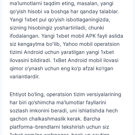
ma’lumotlarni taqdim eting, masalan, yangi
qo’yish hisobi va boshqa har qanday talablar.
Yangi 1xbet pul qo’yish isbotlaganingizda,
sizning hisobingiz yoshartiriladi, chunki
ifodalangan. Yangi 1xbet mobil APK fayli aslida
siz kengaytma boʻlib, Yahoo mobil operatsion
tizimi Android uchun yaratilgan yangi 1xbet
ilovasini bildiradi. 1xBet Android mobil ilovasi
qimor o’ynash uchun eng ko’p afzal ko’rgan
variantlardir.
Ehtiyot bo’ling, operatsion tizim versiyalarining
har biri qo’shimcha ma’lumotlar fayllarini
sozlash imkonini beradi, uni ishlatishda hech
qachon chalkashmaslik kerak. Barcha
platforma-brendlarni tekshirish uchun siz
1xbet.com/pc webpages-hook up saytiga