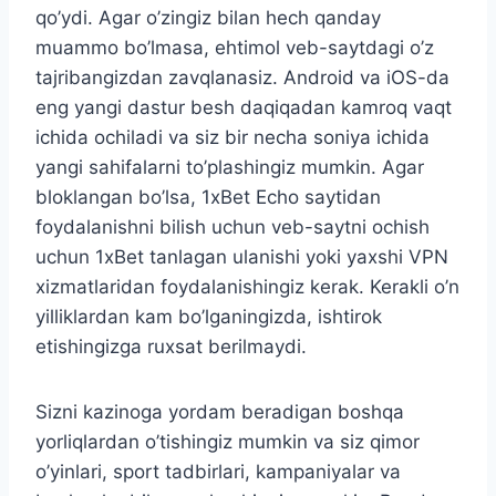
qo’ydi. Agar o’zingiz bilan hech qanday
muammo bo’lmasa, ehtimol veb-saytdagi o’z
tajribangizdan zavqlanasiz. Android va iOS-da
eng yangi dastur besh daqiqadan kamroq vaqt
ichida ochiladi va siz bir necha soniya ichida
yangi sahifalarni to’plashingiz mumkin. Agar
bloklangan bo’lsa, 1xBet Echo saytidan
foydalanishni bilish uchun veb-saytni ochish
uchun 1xBet tanlagan ulanishi yoki yaxshi VPN
xizmatlaridan foydalanishingiz kerak. Kerakli o’n
yilliklardan kam bo’lganingizda, ishtirok
etishingizga ruxsat berilmaydi.
Sizni kazinoga yordam beradigan boshqa
yorliqlardan o’tishingiz mumkin va siz qimor
o’yinlari, sport tadbirlari, kampaniyalar va