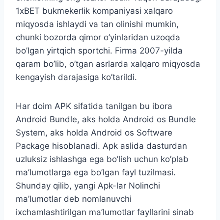
1xBET bukmekerlik kompaniyasi xalqaro
miqyosda ishlaydi va tan olinishi mumkin,
chunki bozorda qimor o’yinlaridan uzoqda
bo’lgan yirtqich sportchi. Firma 2007-yilda
qaram bo’lib, o’tgan asrlarda xalqaro miqyosda
kengayish darajasiga ko’tarildi.
Har doim APK sifatida tanilgan bu ibora
Android Bundle, aks holda Android os Bundle
System, aks holda Android os Software
Package hisoblanadi. Apk aslida dasturdan
uzluksiz ishlashga ega bo’lish uchun ko’plab
ma’lumotlarga ega bo’lgan fayl tuzilmasi.
Shunday qilib, yangi Apk-lar Nolinchi
ma’lumotlar deb nomlanuvchi
ixchamlashtirilgan ma’lumotlar fayllarini sinab