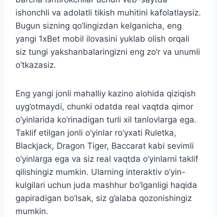
ishonchli va adolatli tikish muhitini kafolatlaysiz.
Bugun sizning qo’lingizdan kelganicha, eng
yangi 1xBet mobil ilovasini yuklab olish orqali
siz tungi yakshanbalaringizni eng zo’r va unumli
o’tkazasiz.
Eng yangi jonli mahalliy kazino alohida qiziqish
uyg’otmaydi, chunki odatda real vaqtda qimor
o’yinlarida ko’rinadigan turli xil tanlovlarga ega.
Taklif etilgan jonli o’yinlar ro’yxati Ruletka,
Blackjack, Dragon Tiger, Baccarat kabi sevimli
o’yinlarga ega va siz real vaqtda o’yinlarni taklif
qilishingiz mumkin. Ularning interaktiv o’yin-
kulgilari uchun juda mashhur bo’lganligi haqida
gapiradigan bo’lsak, siz g’alaba qozonishingiz
mumkin.