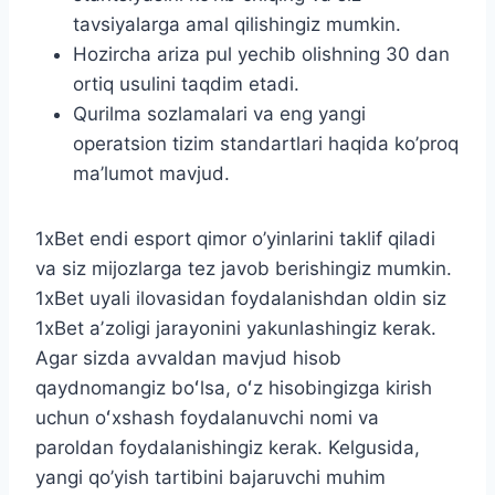
tavsiyalarga amal qilishingiz mumkin.
Hozircha ariza pul yechib olishning 30 dan
ortiq usulini taqdim etadi.
Qurilma sozlamalari va eng yangi
operatsion tizim standartlari haqida ko’proq
ma’lumot mavjud.
1xBet endi esport qimor o’yinlarini taklif qiladi
va siz mijozlarga tez javob berishingiz mumkin.
1xBet uyali ilovasidan foydalanishdan oldin siz
1xBet aʼzoligi jarayonini yakunlashingiz kerak.
Agar sizda avvaldan mavjud hisob
qaydnomangiz boʻlsa, oʻz hisobingizga kirish
uchun oʻxshash foydalanuvchi nomi va
paroldan foydalanishingiz kerak. Kelgusida,
yangi qo’yish tartibini bajaruvchi muhim