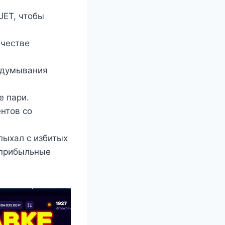
JET, чтобы
ачестве
бдумывания
е пари.
нтов со
пыхал с избитых
 прибыльные