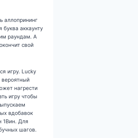
ть аллопрининг
 буква аккаунту
им раундам. А
окончит свой
я игру. Lucky
е вероятный
ожет нагрести
ать игру чтобы
выпускаем
вых вдобавок
 1Вин. Для
бучных шагов.