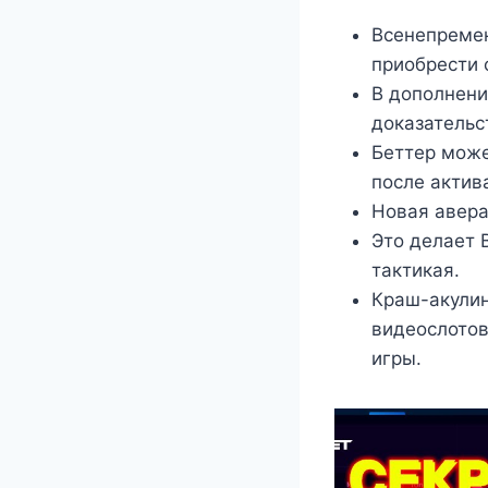
Всенепремен
приобрести 
В дополнени
доказательс
Беттер може
после актив
Новая авера
Это делает 
тактикая.
Краш-акулин
видеослотов
игры.