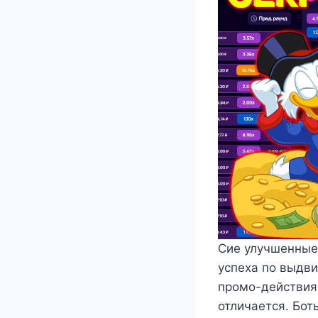
Сие улучшенные
успеха по выдв
промо-действия,
отличается. Бот