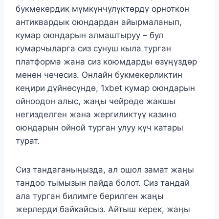
букмекердик мүмкүнчүлүктөрдү орноткон
антиквардык оюндардан айырмаланып,
кумар оюндарын алмаштыруу – бул
кумарчыларга сиз сунуш кыла турган
платформа жана сиз коюмдарды өзүңүздөр
менен чечесиз. Онлайн букмекерликтин
кеңири дүйнөсүндө, 1xbet кумар оюндарын
ойноодон алыс, жаңы чөйрөдө жакшы
негизделген жана жергиликтүү казино
оюндарын ойной турган улуу күч катары
турат.
Сиз тандаганыңызда, ал ошол замат жаңы
тандоо тымызын пайда болот. Сиз тандай
ала турган билимге берилген жаңы
жерлерди байкайсыз. Айтыш керек, жаңы