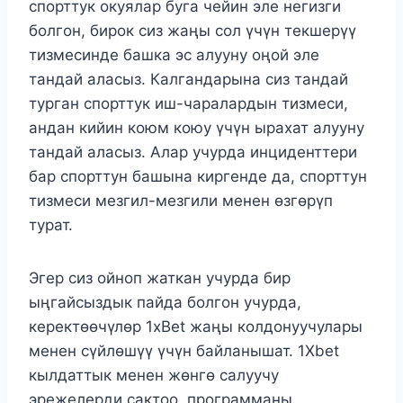
спорттук окуялар буга чейин эле негизги
болгон, бирок сиз жаңы сол үчүн текшерүү
тизмесинде башка эс алууну оңой эле
тандай аласыз. Калгандарына сиз тандай
турган спорттук иш-чаралардын тизмеси,
андан кийин коюм коюу үчүн ырахат алууну
тандай аласыз. Алар учурда инциденттери
бар спорттун башына киргенде да, спорттун
тизмеси мезгил-мезгили менен өзгөрүп
турат.
Эгер сиз ойноп жаткан учурда бир
ыңгайсыздык пайда болгон учурда,
керектөөчүлөр 1xBet жаңы колдонуучулары
менен сүйлөшүү үчүн байланышат. 1Xbet
кылдаттык менен жөнгө салуучу
эрежелерди сактоо, программаны