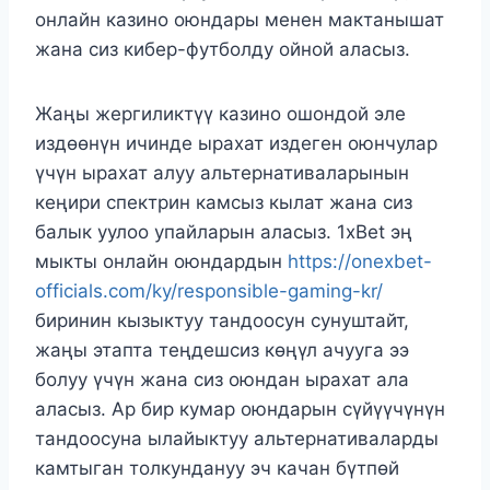
онлайн казино оюндары менен мактанышат
жана сиз кибер-футболду ойной аласыз.
Жаңы жергиликтүү казино ошондой эле
издөөнүн ичинде ырахат издеген оюнчулар
үчүн ырахат алуу альтернативаларынын
кеңири спектрин камсыз кылат жана сиз
балык уулоо упайларын аласыз. 1xBet эң
мыкты онлайн оюндардын
https://onexbet-
officials.com/ky/responsible-gaming-kr/
биринин кызыктуу тандоосун сунуштайт,
жаңы этапта теңдешсиз көңүл ачууга ээ
болуу үчүн жана сиз оюндан ырахат ала
аласыз. Ар бир кумар оюндарын сүйүүчүнүн
тандоосуна ылайыктуу альтернативаларды
камтыган толкундануу эч качан бүтпөй