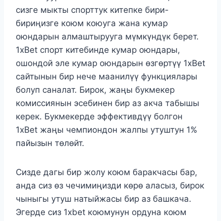
сизге мыкты спорттук китепке бири-
бириңизге коюм коюуга жана кумар
оюндарын алмаштырууга мүмкүндүк берет.
1xBet спорт китебинде кумар оюндары,
ошондой эле кумар оюндарын өзгөртүү 1xBet
сайтынын бир нече маанилүү функциялары
болуп саналат. Бирок, жаңы букмекер
комиссиянын эсебинен бир аз акча табышы
керек. Букмекерде эффективдүү болгон
1xBet жаңы чемпиондон жалпы утуштун 1%
пайызын төлөйт.
Сизде дагы бир жолу коюм баракчасы бар,
анда сиз өз чечимиңизди көрө аласыз, бирок
чыныгы утуш натыйжасы бир аз башкача.
Эгерде сиз 1xbet коюмунун ордуна коюм