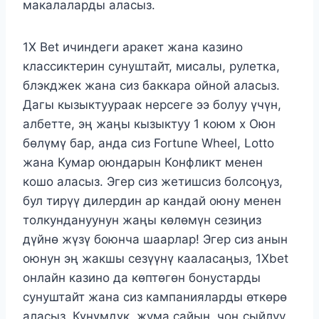
макалаларды аласыз.
1X Bet ичиндеги аракет жана казино
классиктерин сунуштайт, мисалы, рулетка,
блэкджек жана сиз баккара ойной аласыз.
Дагы кызыктуураак нерсеге ээ болуу үчүн,
албетте, эң жаңы кызыктуу 1 коюм x Оюн
бөлүмү бар, анда сиз Fortune Wheel, Lotto
жана Кумар оюндарын Конфликт менен
кошо аласыз. Эгер сиз жетишсиз болсоңуз,
бул тирүү дилердин ар кандай оюну менен
толкундануунун жаңы көлөмүн сезиңиз
дүйнө жүзү боюнча шаарлар! Эгер сиз анын
оюнун эң жакшы сезүүнү кааласаңыз, 1Xbet
онлайн казино да көптөгөн бонустарды
сунуштайт жана сиз кампанияларды өткөрө
аласыз. Күнүмдүк, жума сайын, чоң сыйлуу