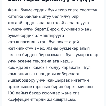
Жаңы букмекердик букмекер сизге спорттук
китепке байланыштуу белгилүү бир
жагдайларда гана накталай акча алууга
мүмкүнчүлүк берет.Бирок, букмекер жаңы
букмекердик алмаштырууга
катышпагандыктан, бул пакет оңой
жеткиликтүү эмес. Жаңы букмекер алып
келген бирден-бир кызмат – бул кумарчылар
үчүн экөөнө тең жана ага каршы
коюмдарды камсыз кылуу каражаты. Бул
кампаниянын пландары киберспорт
ышкыбоздору үчүн жакшыраак китептин
артыкчылыктарынын бирин берет, мисалы
100 пайыз бекер коюмдар жана сиз
коэффициенттерди жакшыртасыз.