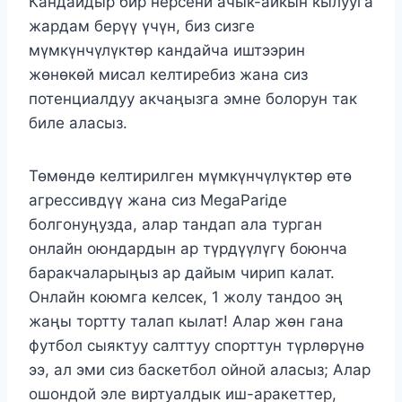
Кандайдыр бир нерсени ачык-айкын кылууга
жардам берүү үчүн, биз сизге
мүмкүнчүлүктөр кандайча иштээрин
жөнөкөй мисал келтиребиз жана сиз
потенциалдуу акчаңызга эмне болорун так
биле аласыз.
Төмөндө келтирилген мүмкүнчүлүктөр өтө
агрессивдүү жана сиз MegaPariде
болгонуңузда, алар тандап ала турган
онлайн оюндардын ар түрдүүлүгү боюнча
баракчаларыңыз ар дайым чирип калат.
Онлайн коюмга келсек, 1 жолу тандоо эң
жаңы тортту талап кылат! Алар жөн гана
футбол сыяктуу салттуу спорттун түрлөрүнө
ээ, ал эми сиз баскетбол ойной аласыз; Алар
ошондой эле виртуалдык иш-аракеттер,