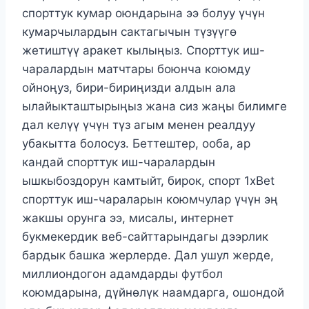
спорттук кумар оюндарына ээ болуу үчүн
кумарчылардын сактагычын түзүүгө
жетиштүү аракет кылыңыз.
Спорттук иш-
чаралардын матчтары боюнча коюмду
ойноңуз, бири-бириңизди алдын ала
ылайыкташтырыңыз жана сиз жаңы билимге
дал келүү үчүн түз агым менен реалдуу
убакытта болосуз. Беттештер, ооба, ар
кандай спорттук иш-чаралардын
ышкыбоздорун камтыйт, бирок, спорт 1xBet
спорттук иш-чараларын коюмчулар үчүн эң
жакшы орунга ээ, мисалы, интернет
букмекердик веб-сайттарындагы дээрлик
бардык башка жерлерде. Дал ушул жерде,
миллиондогон адамдарды футбол
коюмдарына, дүйнөлүк наамдарга, ошондой