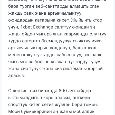
бара турган веб-сайттарды алмаштырган
жакшыраак жана артыкчылыктуу
оюндардын катарына кирет. Жыйынтыктоо
үчүн, 1xbet Exchange салттуу оюндан эң
жаңы ойдон чыгарылган каарманды олуттуу
түрдө өзгөртөт.Эгемендүүлүк сыяктуу ички
артыкчылыктарын колдонуп, башка жол
менен кокустуктарды кабыл алуу, азыраак
чыгымга ээ болгон кыска өңүттөрдү түзүү
жана сиз тунук жана сиз системаны коргой
аласыз.
Ошентип, сиз биржада 800 аутсайдер
ыктымалдыгын көрө аласыз, анткени
спорттук китеп сегиз жүздөн бери төмөн.
Моби букмекеринин эң жаңы мобилдик