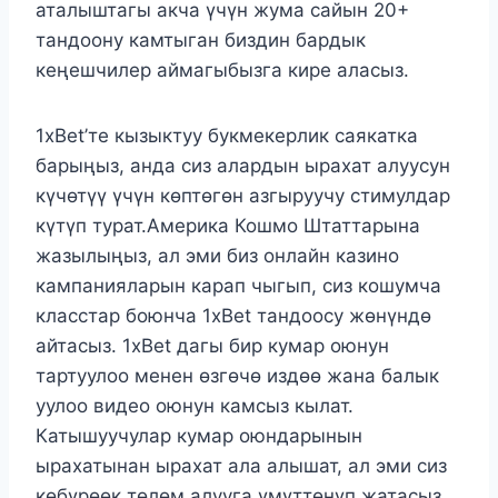
аталыштагы акча үчүн жума сайын 20+
тандоону камтыган биздин бардык
кеңешчилер аймагыбызга кире аласыз.
1xBet’те кызыктуу букмекерлик саякатка
барыңыз, анда сиз алардын ырахат алуусун
күчөтүү үчүн көптөгөн азгыруучу стимулдар
күтүп турат.Америка Кошмо Штаттарына
жазылыңыз, ал эми биз онлайн казино
кампанияларын карап чыгып, сиз кошумча
класстар боюнча 1xBet тандоосу жөнүндө
айтасыз. 1xBet дагы бир кумар оюнун
тартуулоо менен өзгөчө издөө жана балык
уулоо видео оюнун камсыз кылат.
Катышуучулар кумар оюндарынын
ырахатынан ырахат ала алышат, ал эми сиз
көбүрөөк төлөм алууга үмүттөнүп жатасыз.