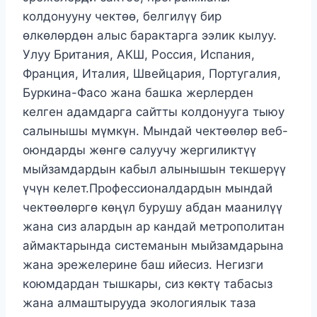
колдонууну чектөө, белгилүү бир
өлкөлөрдөн алыс барактарга ээлик кылуу.
Улуу Британия, АКШ, Россия, Испания,
Франция, Италия, Швейцария, Португалия,
Буркина-Фасо жана башка жерлерден
келген адамдарга сайтты колдонууга тыюу
салынышы мүмкүн. Мындай чектөөлөр веб-
оюндарды жөнгө салуучу жергиликтүү
мыйзамдардын кабыл алынышын текшерүү
үчүн келет.Профессионалдардын мындай
чектөөлөргө көңүл бурушу абдан маанилүү
жана сиз алардын ар кандай метрополитан
аймактарында системанын мыйзамдарына
жана эрежелерине баш ийесиз. Негизги
коюмдардан тышкары, сиз көктү табасыз
жана алмаштырууда экологиялык таза