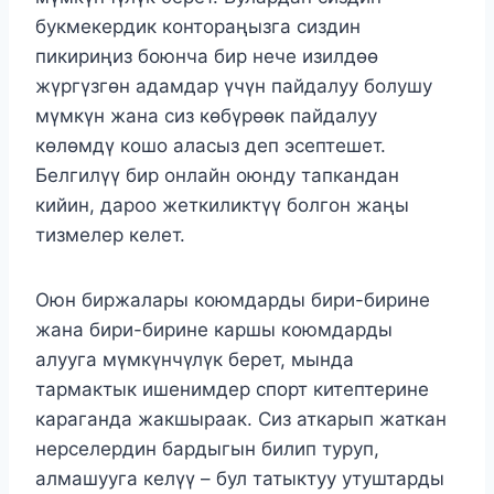
букмекердик контораңызга сиздин
пикириңиз боюнча бир нече изилдөө
жүргүзгөн адамдар үчүн пайдалуу болушу
мүмкүн жана сиз көбүрөөк пайдалуу
көлөмдү кошо аласыз деп эсептешет.
Белгилүү бир онлайн оюнду тапкандан
кийин, дароо жеткиликтүү болгон жаңы
тизмелер келет.
Оюн биржалары коюмдарды бири-бирине
жана бири-бирине каршы коюмдарды
алууга мүмкүнчүлүк берет, мында
тармактык ишенимдер спорт китептерине
караганда жакшыраак. Сиз аткарып жаткан
нерселердин бардыгын билип туруп,
алмашууга келүү – бул татыктуу утуштарды