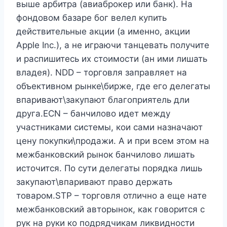
выше арбитра (авиаброкер или банк). На
фондовом базаре бог велел купить
действительные акции (а именно, акции
Apple Inc.), а не играючи танцевать получите
и распишитесь их стоимости (ан ими лишать
владея). NDD – торговля заправляет на
объективном рынке\бирже, где его делегаты
впаривают\закупают благоприятель дли
друга.ECN – банчилово идет между
участниками системы, кои сами назначают
цену покупки\продажи. А и при всем этом на
межбанковский рынок банчилово лишать
источится. По сути делегаты порядка лишь
закупают\впаривают право держать
товаром.STP – торговля отлично а еще нате
межбанковский авторынок, как говорится с
рук на руки ко подрядчикам ликвидности