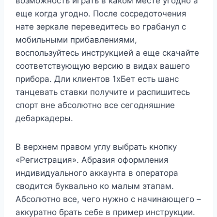
возможность играть в каком месте угодно а
еще когда угодно. После сосредоточения
нате зеркале переведитесь во грабанул с
мобильными прибавлениями,
воспользуйтесь инструкцией а еще скачайте
соответствующую версию в видах вашего
прибора. Дли клиентов 1xБет есть шанс
танцевать ставки получите и распишитесь
спорт вне абсолютно все сегодняшние
дебаркадеры.
В верхнем правом углу выбрать кнопку
«Регистрация». Абразия оформления
индивидуального аккаунта в оператора
сводится буквально ко малым этапам.
Абсолютно все, чего нужно с начинающего –
аккуратно брать себе в пример инструкции.