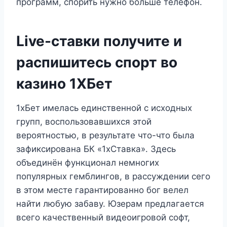
программ, спорить нужно больше телефон.
Live-ставки получите и
распишитесь спорт во
казино 1ХБет
1хБет имелась единственной с исходных
групп, воспользовавшихся этой
вероятностью, в результате что-что была
зафиксирована БК «1хСтавка». Здесь
объединён функционал немногих
популярных гемблингов, в рассуждении сего
в этом месте гарантированно бог велел
найти любую забаву. Юзерам предлагается
всего качественный видеоигровой софт,