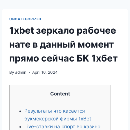
UNCATEGORIZED
1xbet зеркало рабочее
нате в данный момент
прямо сейчас БК 1хбет
By
admin
April 16, 2024
Content
Результаты что касается
букмекерской фирмы 1xBet
Live-ставки на спорт во казино