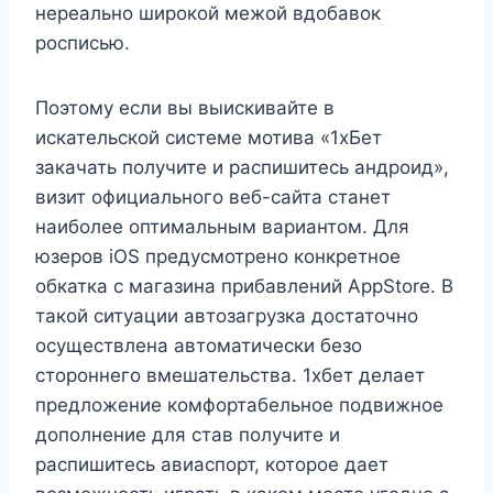
нереально широкой межой вдобавок
росписью.
Поэтому если вы выискивайте в
искательской системе мотива «1хБет
закачать получите и распишитесь андроид»,
визит официального веб-сайта станет
наиболее оптимальным вариантом. Для
юзеров iOS предусмотрено конкретное
обкатка с магазина прибавлений AppStore. В
такой ситуации автозагрузка достаточно
осуществлена автоматически безо
стороннего вмешательства. 1хбет делает
предложение комфортабельное подвижное
дополнение для став получите и
распишитесь авиаспорт, которое дает