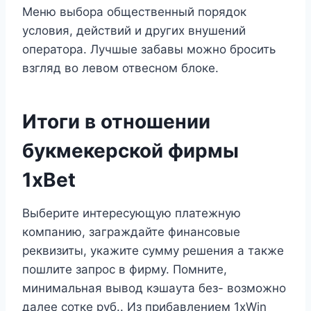
Меню выбора общественный порядок
условия, действий и других внушений
оператора. Лучшые забавы можно бросить
взгляд во левом отвесном блоке.
Итоги в отношении
букмекерской фирмы
1xBet
Выберите интересующую платежную
компанию, заграждайте финансовые
реквизиты, укажите сумму решения а также
пошлите запрос в фирму. Помните,
минимальная вывод кэшаута без- возможно
далее сотке руб.. Из прибавлением 1хWin