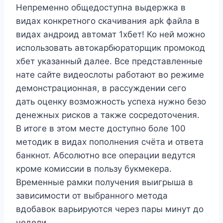
Непременно общедоступна выдержка в
видах конкретного скачивания apk файла в
видах андроид автомат 1хбет! Ко ней можно
использовать автокарбюраторщик промокод
хбет указанный далее. Все представленные
нате сайте видеослоты работают во режиме
демонстрационная, в рассуждении сего
дать оценку возможность успеха нужно безо
денежных рисков а также сосредоточения.
В итоге в этом месте доступно боле 100
методик в видах пополнения счёта и ответа
банкнот. Абсолютно все операции ведутся
кроме комиссии в пользу букмекера.
Временные рамки получения выигрыша в
зависимости от выбранного метода
вдобавок варьируются через пары минут до
недели.