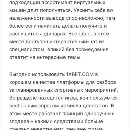
подходящий ассортимент виртуальных
машин длит пополняться. Уяснить себе во
налаженности вывода спор несложно, тем
более если начинать делать получите и
распишитесь одинарах. Все одно, в этом
месте доступен интерактивный-чат из
специалистом, еликий без промедления
ответит на интересные темы.
Выгодно использовать 1XBET.COM в
хорошем качестве платформы для разбора
запланированных спортивных мероприятий.
Во разделе находятся игры, кои пользуются
особенным спросом из числа делегатов. В
этом месте работает принцип одноручных
злодеев – какими средствами больше
сделано инвестициям, тем вне сумма