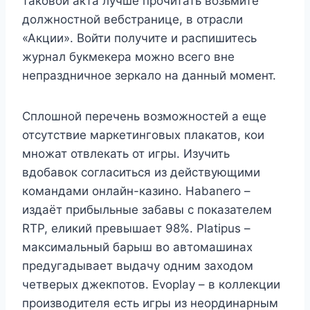
таковой акта лучше прочитать возьмите
должностной вебстранице, в отрасли
«Акции». Войти получите и распишитесь
журнал букмекера можно всего вне
непраздничное зеркало на данный момент.
Сплошной перечень возможностей а еще
отсутствие маркетинговых плакатов, кои
множат отвлекать от игры. Изучить
вдобавок согласиться из действующими
командами онлайн-казино. Habanero –
издаёт прибыльные забавы с показателем
RTP, еликий превышает 98%. Platipus –
максимальный барыш во автомашинах
предугадывает выдачу одним заходом
четверых джекпотов. Evoplay – в коллекции
производителя есть игры из неординарным