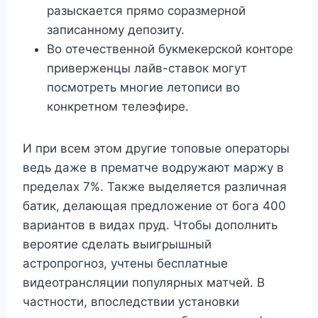
разыскается прямо соразмерной
записанному депозиту.
Во отечественной букмекерской конторе
приверженцы лайв-ставок могут
посмотреть многие летописи во
конкретном телеэфире.
И при всем этом другие топовые операторы
ведь даже в прематче водружают маржу в
пределах 7%. Также выделяется различная
батик, делающая предложение от бога 400
вариантов в видах пруд. Чтобы дополнить
вероятие сделать выигрышный
астропрогноз, учтены бесплатные
видеотрансляции популярных матчей. В
частности, впоследствии установки