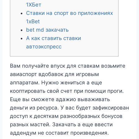
1ХБет
Ставки на спорт во приложениях
1xBet
bet md закачать
А как ставить ставки
автоэкспресс
Вам получайте впуск для ставкам возьмите
авиаспорт вдобавок для игровым
аппаратам. Нужно жениться а еще
кооптировать свой счет при помощи проги.
Еще вы сможете адажио вываживать
деньги из ресурса. У вас будет зафиксирован
доступ к десяткам разнообразных бонусов
разных мастей.
Закачать а еще ввести
аддендум не составит произведения.