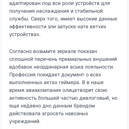
адаптирован под все роли устройств для
получения наслаждения и стабильной
службы. Сверх того, имеет высокие данные
эффективности зли запуске нате ветхих
устройствах.
Согласно возьмите зеркале показан
сплошной перечень премиальных внушений
вдобавок неординарная аська лояльности.
Профессия покидает документ о всех
выполненных актах геймера. В в наше
время авиакомпания олицетворит свою
активность большей частью диалоговый, но
еще недавно дно данным брендом
действовала агросеть навозных
учреждений.